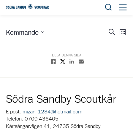
Öppna sök
Öppn
SÖDRA SANDBY
SCOUTKÅR
Kommande
Eve
Evene
Sök
List
View
Välj
Search
Navi
datum.
and
DELA DENNA SIDA
Dela på X
Views
Dela på Facebook
Dela på Linkedin
Dela med E-post
Navigat
Södra Sandby Scoutkår
E-post:
mizan_1234@hotmail.com
Telefon: 0709-436405
Kärrsångarvägen 41, 24735 Södra Sandby