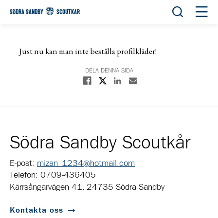
Öppna sök
Öppn
SÖDRA SANDBY
SCOUTKÅR
Just nu kan man inte beställa profilkläder!
DELA DENNA SIDA
Dela på X
Dela på Facebook
Dela på Linkedin
Dela med E-post
Södra Sandby Scoutkår
E-post:
mizan_1234@hotmail.com
Telefon: 0709-436405
Kärrsångarvägen 41, 24735 Södra Sandby
Kontakta oss