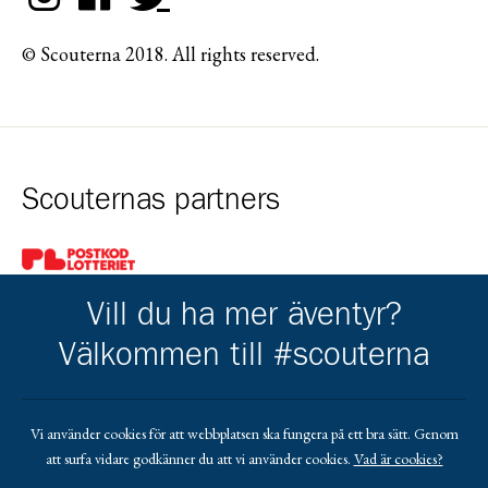
© Scouterna 2018. All rights reserved.
Scouternas partners
Gå till pl_50
Vill du ha mer äventyr?
Välkommen till #scouterna
Kårens partners
Vi använder cookies för att webbplatsen ska fungera på ett bra sätt. Genom
att surfa vidare godkänner du att vi använder cookies.
Vad är cookies?
Gå till https://www.facebook.com/profile.php?id=1000634040
Gå till https://lindgrenisandby.com/
Gå till https://www.sodrasandbytradgardstjanst.
Gå till https://sparbankenskane.se/