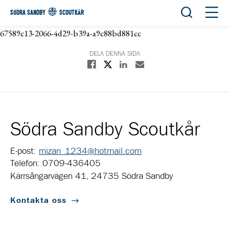
Öppna sök
Öppn
SÖDRA SANDBY
SCOUTKÅR
67589c13-2066-4d29-b39a-a9c88bd881cc
DELA DENNA SIDA
Dela på X
Dela på Facebook
Dela på Linkedin
Dela med E-post
Södra Sandby Scoutkår
E-post:
mizan_1234@hotmail.com
Telefon: 0709-436405
Kärrsångarvägen 41, 24735 Södra Sandby
Kontakta oss