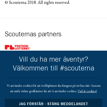
© Scouterna 2018. All rights reserved.
Scouternas partners
Gå till pl_50
Vill du ha mer äventyr?
Välkommen till #scouterna
Kårens partners
Vi använder cookies för att webbplatsen ska fungera på ett bra sätt. Genom
att surfa vidare godkänner du att vi använder cookies.
Vad är cookies?
Gå till https://www.facebook.com/profile.php?id=1000634040
Gå till https://lindgrenisandby.com/
Gå till https://www.sodrasandbytradgardstjanst.
Gå till https://sparbankenskane.se/
JAG FÖRSTÅR - STÄNG MEDDELANDET