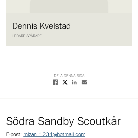
Dennis Kvelstad
LEDARE SPÅRARE
DELA DENNA SIDA
Dela på X
Dela på Facebook
Dela på Linkedin
Dela med E-post
Södra Sandby Scoutkår
E-post:
mizan_1234@hotmail.com