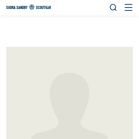
Öppna sök
Öppn
SÖDRA SANDBY
SCOUTKÅR