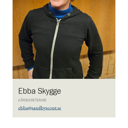
Ebba Skygge
KÅRSEKRETERARE
ebba@sandbyscout.se