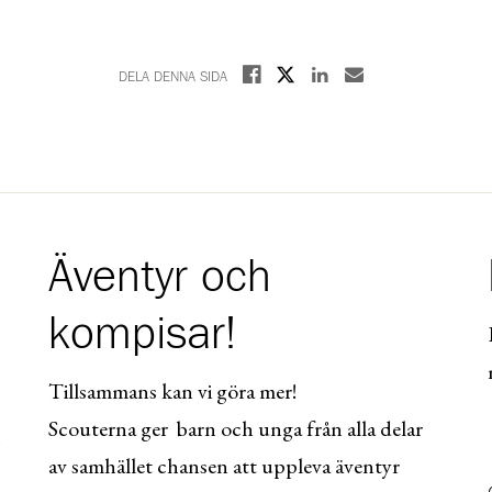
Dela på X
Dela på Facebook
Dela på Linkedin
Dela med E-post
DELA DENNA SIDA
Äventyr och
kompisar!
Tillsammans kan vi göra mer!
Scouterna ger barn och unga från alla delar
av samhället chansen att uppleva äventyr