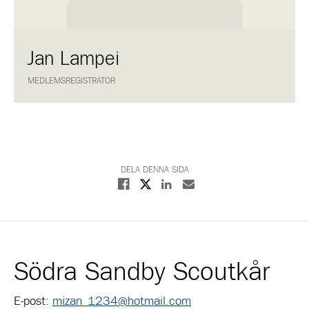
Jan Lampei
MEDLEMSREGISTRATOR
DELA DENNA SIDA
Dela på X
Dela på Facebook
Dela på Linkedin
Dela med E-post
Södra Sandby Scoutkår
E-post:
mizan_1234@hotmail.com