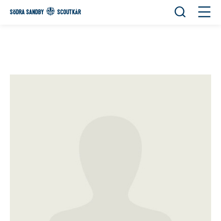
Öppna sök
Öppn
SÖDRA SANDBY
SCOUTKÅR