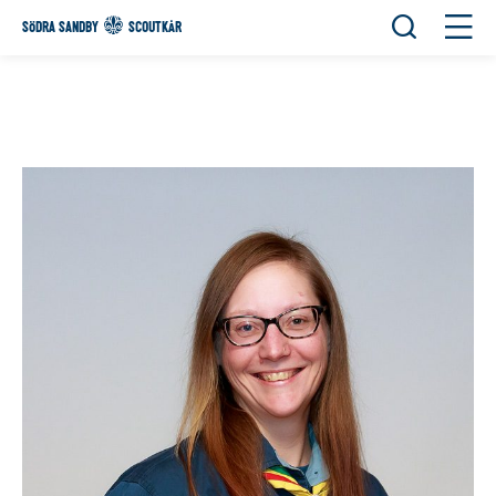
Öppna sök
Öppn
SÖDRA SANDBY
SCOUTKÅR