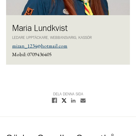
Maria Lundkvist
LEDARE UPPTÄCKARE, WEBBANSVARIG, KASSÖR
mizan_1234@hotmail.com
Mobil: 0709436405
DELA DENNA SIDA
Dela på X
Dela på Facebook
Dela på Linkedin
Dela med E-post