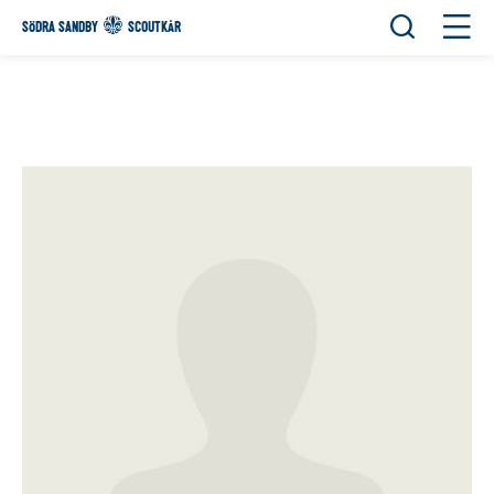
Öppna sök
Öppn
SÖDRA SANDBY
SCOUTKÅR