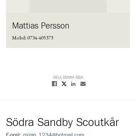
Mattias Persson
Mobil: 0734-405373
DELA DENNA SIDA
Dela på X
Dela på Facebook
Dela på Linkedin
Dela med E-post
Södra Sandby Scoutkår
E-post:
mizan_1234@hotmail.com