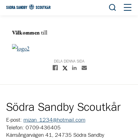
Öppna sök
Öppn
SÖDRA SANDBY
SCOUTKÅR
Välkommen
till
DELA DENNA SIDA
Dela på X
Dela på Facebook
Dela på Linkedin
Dela med E-post
Södra Sandby Scoutkår
E-post:
mizan_1234@hotmail.com
Telefon: 0709-436405
Kärrsångarvägen 41, 24735 Södra Sandby