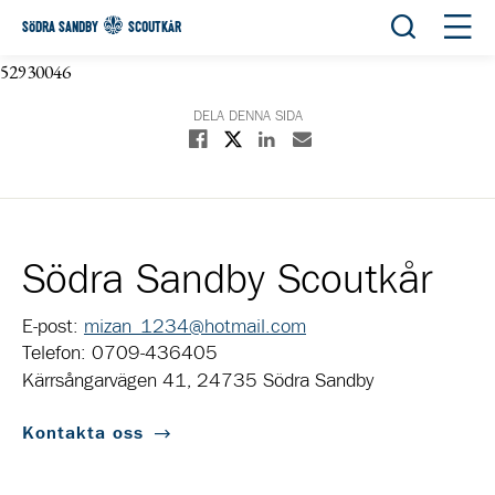
Öppna sök
Öppn
SÖDRA SANDBY
SCOUTKÅR
52930046
DELA DENNA SIDA
Dela på X
Dela på Facebook
Dela på Linkedin
Dela med E-post
Södra Sandby Scoutkår
E-post:
mizan_1234@hotmail.com
Telefon: 0709-436405
Kärrsångarvägen 41, 24735 Södra Sandby
Kontakta oss