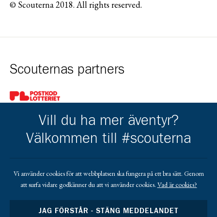
© Scouterna 2018. All rights reserved.
Scouternas partners
Gå till pl_50
Vill du ha mer äventyr?
Välkommen till #scouterna
Kårens partners
Vi använder cookies för att webbplatsen ska fungera på ett bra sätt. Genom
att surfa vidare godkänner du att vi använder cookies.
Vad är cookies?
Gå till https://www.facebook.com/profile.php?id=1000634040
Gå till https://lindgrenisandby.com/
Gå till https://www.sodrasandbytradgardstjanst.
Gå till https://sparbankenskane.se/
JAG FÖRSTÅR - STÄNG MEDDELANDET