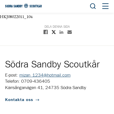
Öppna sök
Öppn
SÖDRA SANDBY
SCOUTKÅR
HKJ08022011_104
DELA DENNA SIDA
Dela på X
Dela på Facebook
Dela på Linkedin
Dela med E-post
Södra Sandby Scoutkår
E-post:
mizan_1234@hotmail.com
Telefon: 0709-436405
Kärrsångarvägen 41, 24735 Södra Sandby
Kontakta oss