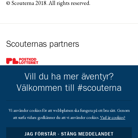
© Scouterna 2018. All rights reserved.
Scouternas partners
Gå till pl_50
Vill du ha mer äventyr?
Välkommen till #scouterna
Kårens partners
Vi använder cookies för att webbplatsen ska fungera på ett bra sätt. Genom
att surfa vidare godkänner du att vi använder cookies.
Vad är cookies?
Gå till https://www.facebook.com/profile.php?id=1000634040
Gå till https://lindgrenisandby.com/
Gå till https://www.sodrasandbytradgardstjanst.
Gå till https://sparbankenskane.se/
JAG FÖRSTÅR - STÄNG MEDDELANDET