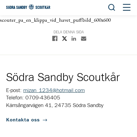
Öppna sök
Öppn
SÖDRA SANDBY
SCOUTKÅR
scouter_pa_en_klippa_vid_havet_puffbild_600x600
DELA DENNA SIDA
Dela på X
Dela på Facebook
Dela på Linkedin
Dela med E-post
Södra Sandby Scoutkår
E-post:
mizan_1234@hotmail.com
Telefon: 0709-436405
Kärrsångarvägen 41, 24735 Södra Sandby
Kontakta oss