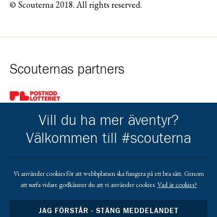
© Scouterna 2018. All rights reserved.
Scouternas partners
Gå till pl_50
Vill du ha mer äventyr?
Välkommen till #scouterna
Kårens partners
Vi använder cookies för att webbplatsen ska fungera på ett bra sätt. Genom
att surfa vidare godkänner du att vi använder cookies.
Vad är cookies?
Gå till https://www.facebook.com/profile.php?id=1000634040
Gå till https://lindgrenisandby.com/
Gå till https://www.sodrasandbytradgardstjanst.
Gå till https://sparbankenskane.se/
JAG FÖRSTÅR - STÄNG MEDDELANDET