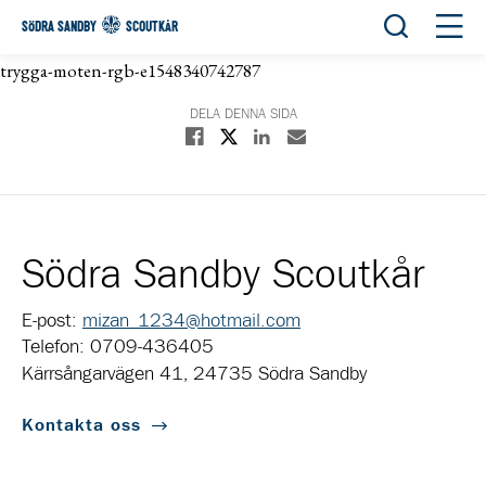
Öppna sök
Öppn
SÖDRA SANDBY
SCOUTKÅR
trygga-moten-rgb-e1548340742787
DELA DENNA SIDA
Dela på X
Dela på Facebook
Dela på Linkedin
Dela med E-post
Södra Sandby Scoutkår
E-post:
mizan_1234@hotmail.com
Telefon: 0709-436405
Kärrsångarvägen 41, 24735 Södra Sandby
Kontakta oss