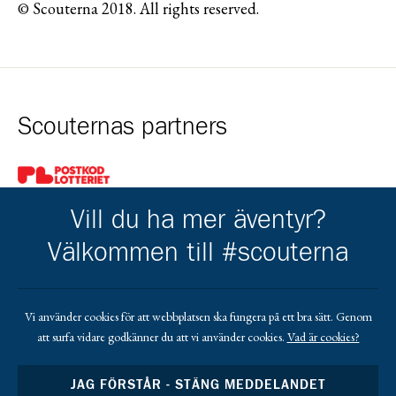
© Scouterna 2018. All rights reserved.
Scouternas partners
Gå till pl_50
Vill du ha mer äventyr?
Välkommen till #scouterna
Kårens partners
Vi använder cookies för att webbplatsen ska fungera på ett bra sätt. Genom
att surfa vidare godkänner du att vi använder cookies.
Vad är cookies?
Gå till https://www.facebook.com/profile.php?id=1000634040
Gå till https://lindgrenisandby.com/
Gå till https://www.sodrasandbytradgardstjanst.
Gå till https://sparbankenskane.se/
JAG FÖRSTÅR - STÄNG MEDDELANDET