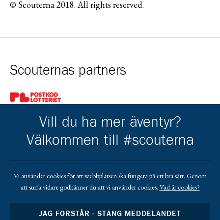
© Scouterna 2018. All rights reserved.
Scouternas partners
Gå till pl_50
Vill du ha mer äventyr?
Välkommen till #scouterna
Kårens partners
Vi använder cookies för att webbplatsen ska fungera på ett bra sätt. Genom
att surfa vidare godkänner du att vi använder cookies.
Vad är cookies?
Gå till https://www.facebook.com/profile.php?id=1000634040
Gå till https://lindgrenisandby.com/
Gå till https://www.sodrasandbytradgardstjanst.
Gå till https://sparbankenskane.se/
JAG FÖRSTÅR - STÄNG MEDDELANDET