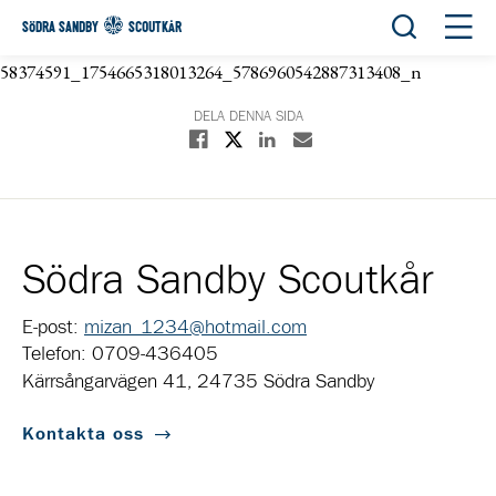
Öppna sök
Öppn
SÖDRA SANDBY
SCOUTKÅR
58374591_1754665318013264_5786960542887313408_n
DELA DENNA SIDA
Dela på X
Dela på Facebook
Dela på Linkedin
Dela med E-post
Södra Sandby Scoutkår
E-post:
mizan_1234@hotmail.com
Telefon: 0709-436405
Kärrsångarvägen 41, 24735 Södra Sandby
Kontakta oss