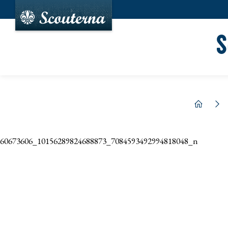
S
hem
60673606_10156289824688873_7084593492994818048_n