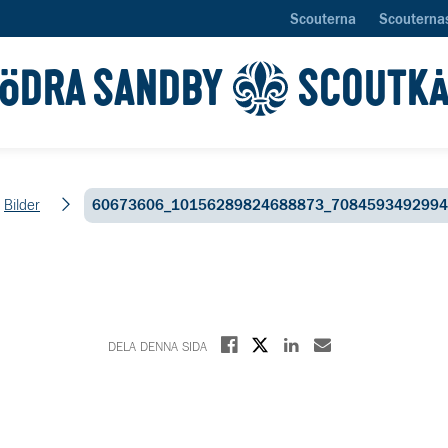
Scouterna
Scouterna
ÖDRA SANDBY
SCOUTK
Bilder
60673606_10156289824688873_7084593492994
Dela på X
Dela på Facebook
Dela på Linkedin
Dela med E-post
DELA DENNA SIDA