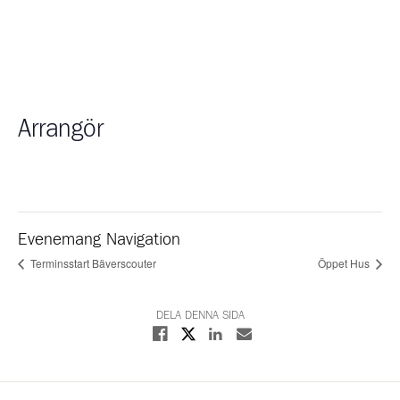
Arrangör
Evenemang Navigation
Terminsstart Bäverscouter
Öppet Hus
DELA DENNA SIDA
Dela på X
Dela på Facebook
Dela på Linkedin
Dela med E-post