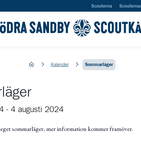
Scouterna
Scouterna
ÖDRA SANDBY
SCOUTK
hem
Kalender
Sommarläger
läger
4
-
4 augusti 2024
t eget sommarläger, mer information kommer framöver.