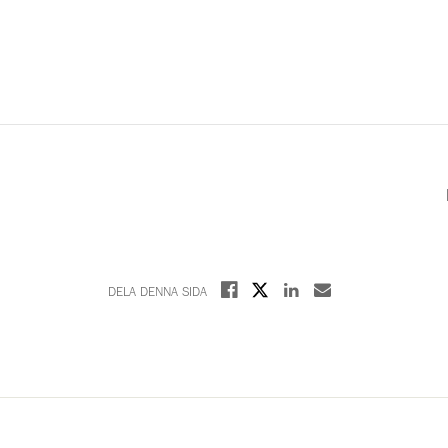
Dela på X
Dela på Facebook
Dela på Linkedin
Dela med E-post
DELA DENNA SIDA