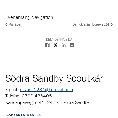
Evenemang Navigation
Kårläger
Demokratijamboree 2024
DELA DENNA SIDA
Dela på X
Dela på Facebook
Dela på Linkedin
Dela med E-post
Södra Sandby Scoutkår
E-post:
mizan_1234@hotmail.com
Telefon: 0709-436405
Kärrsångarvägen 41, 24735 Södra Sandby
Kontakta oss