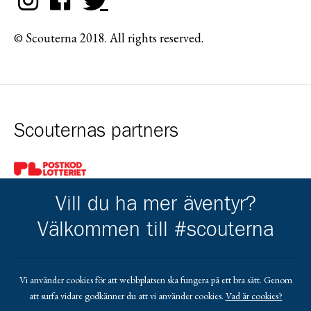
© Scouterna 2018. All rights reserved.
Scouternas partners
Gå till pl_50
Vill du ha mer äventyr?
Välkommen till #scouterna
Kårens partners
Vi använder cookies för att webbplatsen ska fungera på ett bra sätt. Genom
att surfa vidare godkänner du att vi använder cookies.
Vad är cookies?
Gå till https://www.facebook.com/profile.php?id=1000634040
Gå till https://lindgrenisandby.com/
Gå till https://www.sodrasandbytradgardstjanst.
Gå till https://sparbankenskane.se/