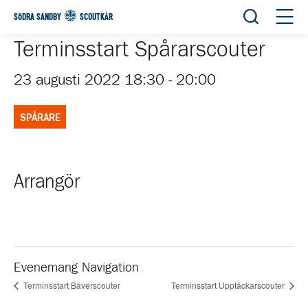
Öppna sök
Öppn
SÖDRA SANDBY
SCOUTKÅR
Terminsstart Spårarscouter
23 augusti 2022 18:30
-
20:00
SPÅRARE
Arrangör
Evenemang Navigation
Terminsstart Bäverscouter
Terminsstart Upptäckarscouter