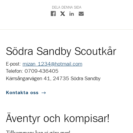
DELA DENNA SIDA
Dela på X
Dela på Facebook
Dela på Linkedin
Dela med E-post
Södra Sandby Scoutkår
E-post:
mizan_1234@hotmail.com
Telefon: 0709-436405
Kärrsångarvägen 41, 24735 Södra Sandby
Kontakta oss
Äventyr och kompisar!
Tillsammans kan vi göra mer!