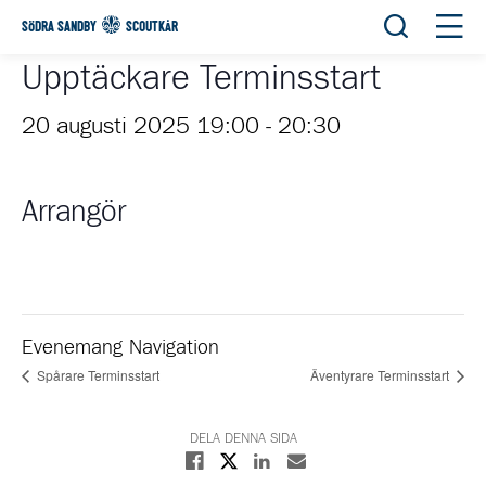
Öppna sök
Öppn
SÖDRA SANDBY
SCOUTKÅR
Upptäckare Terminsstart
20 augusti 2025 19:00
-
20:30
Arrangör
Evenemang Navigation
Spårare Terminsstart
Äventyrare Terminsstart
DELA DENNA SIDA
Dela på X
Dela på Facebook
Dela på Linkedin
Dela med E-post