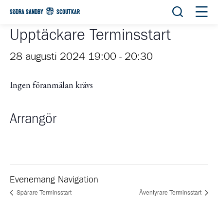
Öppna sök
Öppn
SÖDRA SANDBY
SCOUTKÅR
Upptäckare Terminsstart
28 augusti 2024 19:00
-
20:30
Ingen föranmälan krävs
Arrangör
Evenemang Navigation
Spårare Terminsstart
Äventyrare Terminsstart